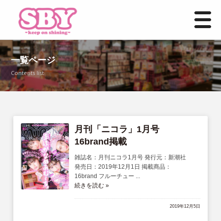
HOME
一覧ページ
Contents list
お知らせ一覧
事業紹介
店舗情報
月刊「ニコラ」1月号
16brand掲載
よくあるご質問
雑誌名：月刊ニコラ1月号 発行元：新潮社
発売日：2019年12月1日 掲載商品：
16brand フルーチュー ...
募集要項
続きを読む »
お問い合わせ
2019年12月5日