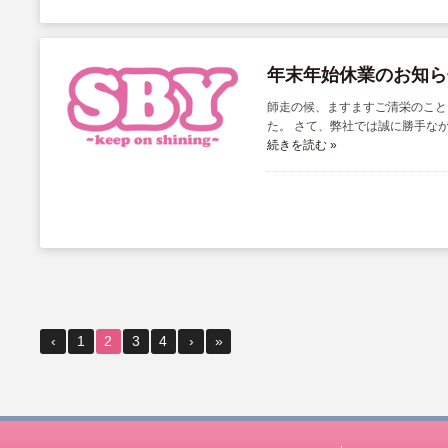
年末年始休業のお知ら
師走の候、ますますご清栄のこと
た。 さて、弊社では誠に勝手ながら
続きを読む »
‹
1
2
3
4
›
»