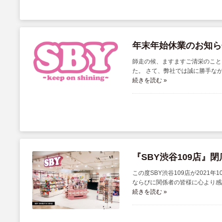
年末年始休業のお知ら
師走の候、ますますご清栄のこと
た。 さて、弊社では誠に勝手ながら
続きを読む »
『SBY渋谷109店』
この度SBY渋谷109店が202
ならびに関係者の皆様に心より感謝 
続きを読む »