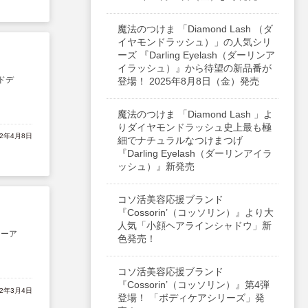
魔法のつけま 「Diamond Lash （ダ
イヤモンドラッシュ）」の人気シリ
ーズ 『Darling Eyelash（ダーリンア
イラッシュ）』から待望の新品番が
ドデ
登場！ 2025年8月8日（金）発売
魔法のつけま 「Diamond Lash 」よ
りダイヤモンドラッシュ史上最も極
22年4月8日
細でナチュラルなつけまつげ
『Darling Eyelash（ダーリンアイラ
ッシュ）』新発売
コソ活美容応援ブランド
『Cossorin’（コッソリン）』より大
人気「小顔ヘアラインシャドウ」新
ューア
色発売！
コソ活美容応援ブランド
『Cossorin’（コッソリン）』第4弾
22年3月4日
登場！ 「ボディケアシリーズ」発