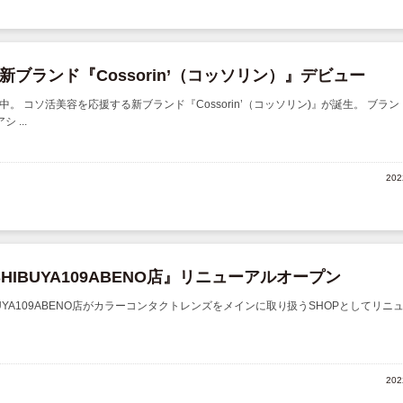
ブランド『Cossorin’（コッソリン）』デビュー
。 コソ活美容を応援する新ブランド『Cossorin’（コッソリン)』が誕生。 ブラン
...
20
SHIBUYA109ABENO店』リニューアルオープン
HIBUYA109ABENO店がカラーコンタクトレンズをメインに取り扱うSHOPとしてリニ
20