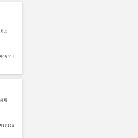
！
3月よ
3年5月30日
の発展
3年3月10日