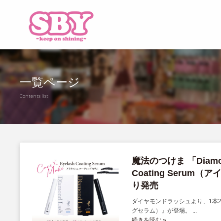
一覧ページ
Contents list
魔法のつけま 「Diam
Coating Seru
り発売
ダイヤモンドラッシュより、1本2役「
グセラム）』が登場。 ...
続きを読む »