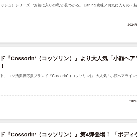
ンアイラッシュ）シリーズ “お気に入りの私”が見つかる。 Darling 意味／お気に入りの・魅力 
2024
『Cossorin’（コッソリン）』より大人気「小顔ヘア
！
。 コソ活美容応援ブランド『Cossorin’（コッソリン)』 大人気「小顔ヘアライン
202
『Cossorin’（コッソリン）』第4弾登場！ 「ボディ