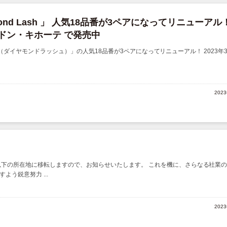
ond Lash 」 人気18品番が3ペアになってリニューアル
のドン・キホーテ で発売中
ash （ダイヤモンドラッシュ）」の人気18品番が3ペアになってリニューアル！ 2023年
202
以下の所在地に移転しますので、お知らせいたします。 これを機に、さらなる社業
う鋭意努力 ...
202