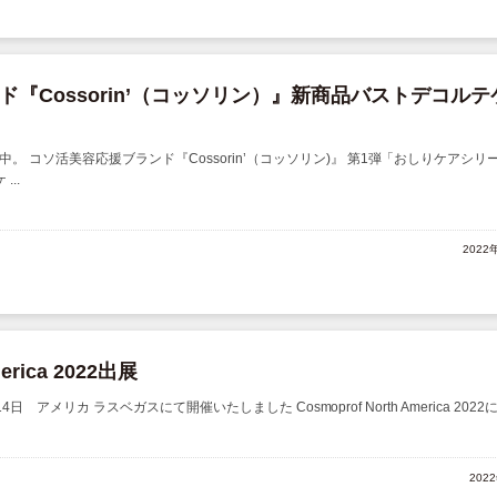
『Cossorin’（コッソリン）』新商品バストデコルテ
 コソ活美容応援ブランド『Cossorin’（コッソリン)』 第1弾「おしりケアシリ
..
2022
merica 2022出展
14日 アメリカ ラスベガスにて開催いたしました Cosmoprof North America 2022に自
202