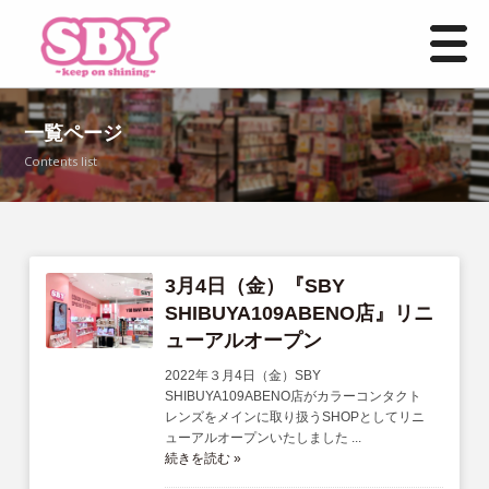
HOME
一覧ページ
Contents list
お知らせ一覧
事業紹介
店舗情報
3月4日（金）『SBY
SHIBUYA109ABENO店』リニ
ューアルオープン
よくあるご質問
2022年３月4日（金）SBY
募集要項
SHIBUYA109ABENO店がカラーコンタクト
レンズをメインに取り扱うSHOPとしてリニ
ューアルオープンいたしました ...
お問い合わせ
続きを読む »