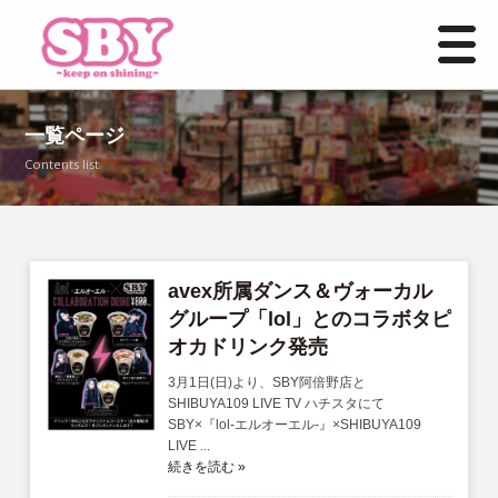
HOME
一覧ページ
Contents list
お知らせ一覧
事業紹介
店舗情報
avex所属ダンス＆ヴォーカル
グループ「lol」とのコラボタピ
オカドリンク発売
よくあるご質問
3月1日(日)より、SBY阿倍野店と
募集要項
SHIBUYA109 LIVE TV ハチスタにて
SBY×『lol-エルオーエル-』×SHIBUYA109
LIVE ...
お問い合わせ
続きを読む »