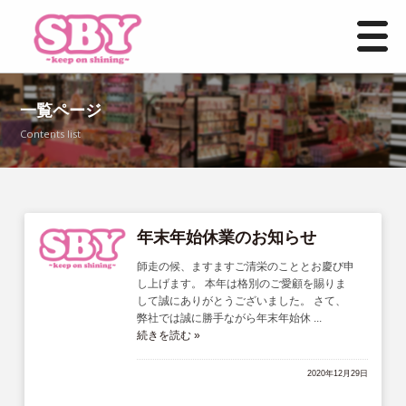
HOME
一覧ページ
Contents list
お知らせ一覧
事業紹介
店舗情報
年末年始休業のお知らせ
師走の候、ますますご清栄のこととお慶び申
よくあるご質問
し上げます。 本年は格別のご愛顧を賜りま
して誠にありがとうございました。 さて、
弊社では誠に勝手ながら年末年始休 ...
募集要項
続きを読む »
お問い合わせ
2020年12月29日