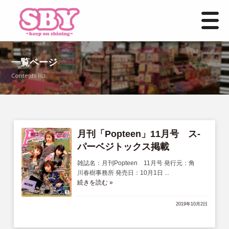
HOME
一覧ページ
Contents list
お知らせ一覧
事業紹介
店舗情報
月刊「Popteen」11月号 ス-
パーベジトックス掲載
よくあるご質問
雑誌名：月刊Popteen 11月号 発行元：角
川春樹事務所 発売日：10月1日 ...
続きを読む »
募集要項
2019年10月2日
お問い合わせ