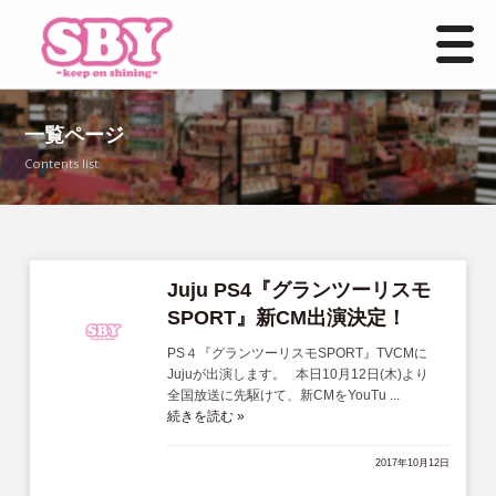
HOME
一覧ページ
Contents list
お知らせ一覧
事業紹介
店舗情報
Juju PS4『グランツーリスモ
SPORT』新CM出演決定！
よくあるご質問
PS４『グランツーリスモSPORT』TVCMに
Jujuが出演します。 本日10月12日(木)より
全国放送に先駆けて、新CMをYouTu ...
募集要項
続きを読む »
お問い合わせ
2017年10月12日