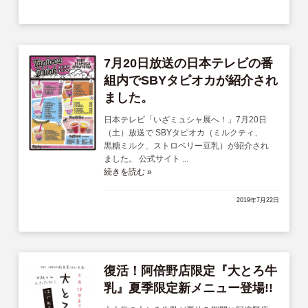
サイトマップ
English
7月20日放送の日本テレビの番
組内でSBYタピオカが紹介され
ました。
日本テレビ「いざミュシャ展へ！」7月20日
（土）放送で SBYタピオカ（ミルクティ、
黒糖ミルク、ストロベリー豆乳）が紹介され
ました。 公式サイト ...
続きを読む »
2019年7月22日
復活！阿倍野店限定『大とろ牛
乳』夏季限定新メニュー登場!!