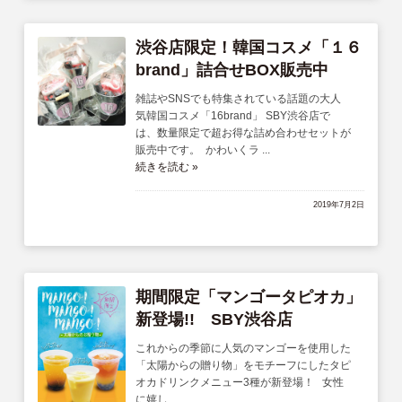
渋谷店限定！韓国コスメ「１６
brand」詰合せBOX販売中
雑誌やSNSでも特集されている話題の大人
気韓国コスメ「16brand」 SBY渋谷店で
は、数量限定で超お得な詰め合わせセットが
販売中です。 かわいくラ ...
続きを読む »
2019年7月2日
期間限定「マンゴータピオカ」
新登場!! SBY渋谷店
これからの季節に人気のマンゴーを使用した
「太陽からの贈り物」をモチーフにしたタピ
オカドリンクメニュー3種が新登場！ 女性
に嬉し ...