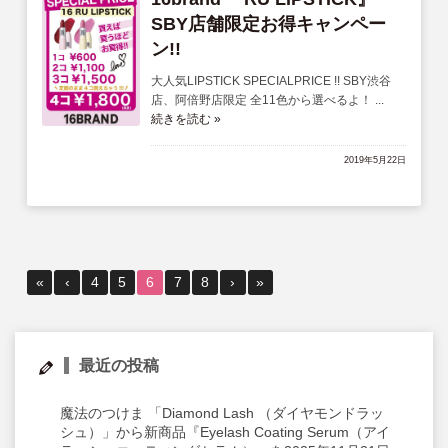
SBY店舗限定お得キャンペー
ン!!
大人気LIPSTICK SPECIALPRICE !! SBY渋谷
店、阿倍野店限定 全11色から選べるよ！ ...
続きを読む »
2019年5月22日
«
‹
4
5
6
7
8
›
»
最近の投稿
魔法のつけま 「Diamond Lash （ダイヤモンドラッ
シュ）」から新商品『Eyelash Coating Serum（アイ