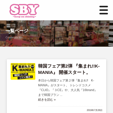
HOME
一覧ページ
Contents list
お知らせ一覧
事業紹介
店舗情報
韓国フェア第2弾 『集まれ!!K-
MANIA』 開催スタート。
よくあるご質問
本日から韓国フェア第２弾『集まれ!! K-
MANIA』がスタート。 トレンドコスメ
『CLIO』『３CE』や、大人気『16brand』
募集要項
まで韓国ブラン ...
続きを読む »
お問い合わせ
2019年7月26日