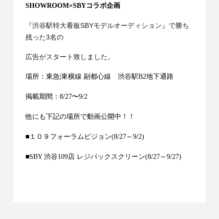
SHOWROOM×SBYコラボ企画
『渋谷駅特大看板SBYモデルオーディション』で勝ち
残った3名の
広告がスタート致しました。
場所：東急
|
東横線 副都心線 渋谷駅B2地下通路
掲載期間：
8/27
〜
9/2
他にも下記の場所で動画公開中！！
■１０９フォーラムビジョン
(8/27
～
9/2)
■
SBY
渋谷
109
店 レジバックスクリーン
(8/27
～
9/27)