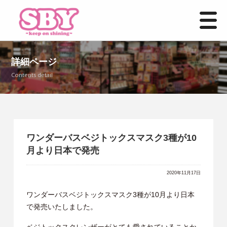
HOME
詳細ページ
Contents detail
お知らせ一覧
事業紹介
店舗情報
ワンダーバスベジトックスマスク3種が10
月より日本で発売
よくあるご質問
2020年11月17日
募集要項
ワンダーバスベジトックスマスク3種が10月より日本
で発売いたしました。
お問い合わせ
ベジトックスクレンザーがとても愛されていることか